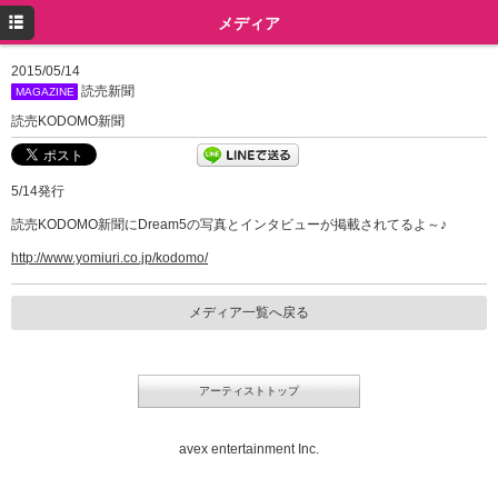
トップ
メディア
プロフィール
2015/05/14
読売新聞
MAGAZINE
ニュース
読売KODOMO新聞
メディア
5/14発行
イベント
読売KODOMO新聞にDream5の写真とインタビューが掲載されてるよ～♪
ミュージック
http://www.yomiuri.co.jp/kodomo/
グッズ
メディア一覧へ戻る
ツイッター
Instagram
アーティストトップ
avex entertainment Inc.