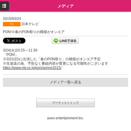
トップ
メディア
プロフィール
2015/03/24
日本テレビ
TV
ニュース
PON!※春のPON祭りの模様がオンエア
メディア
3/24(火)10:25～11:30
イベント
「PON!」
※3/22(日)に出演した「春のPON祭り」の模様がオンエア予定
ミュージック
※生放送の為、予告なく番組内容が変更になる可能性がございます
https://www.ntv.co.jp/pon/spring2015/
グッズ
メディア一覧へ戻る
ツイッター
Instagram
アーティストトップ
avex entertainment Inc.