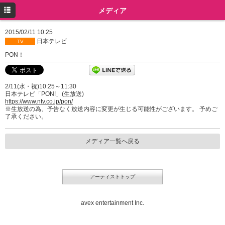
トップ
メディア
プロフィール
2015/02/11 10:25
日本テレビ
TV
ニュース
PON！
メディア
2/11(水・祝)10:25～11:30
イベント
日本テレビ「PON!」(生放送)
https://www.ntv.co.jp/pon/
ミュージック
※生放送の為、予告なく放送内容に変更が生じる可能性がございます。 予めご
了承ください。
グッズ
メディア一覧へ戻る
ツイッター
Instagram
アーティストトップ
avex entertainment Inc.