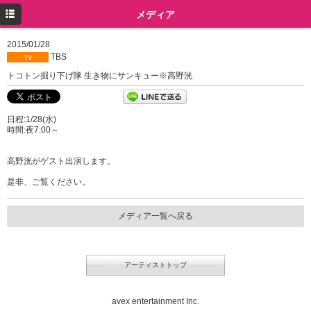
トップ
メディア
プロフィール
2015/01/28
TBS
TV
ニュース
トコトン掘り下げ隊 生き物にサンキュー※高野洸
メディア
日程:1/28(水)
イベント
時間:夜7:00～
ミュージック
高野洸がゲスト出演します。
グッズ
是非、ご覧ください。
ツイッター
メディア一覧へ戻る
Instagram
アーティストトップ
avex entertainment Inc.