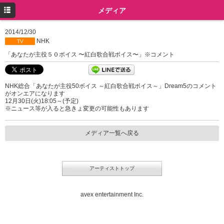
トップ
メディア
プロフィール
2014/12/30
NHK
TV
ニュース
「あなたが主役５０ボイス 〜紅白歌合戦ボイス〜」※コメント
メディア
NHK総合「あなたが主役50ボイス ～紅白歌合戦ボイス～」Dream5のコメント
イベント
がオンエアになります
12月30日(火)18:05～(予定)
ミュージック
※ニュース等が入ると急きょ変更の可能性もあります
グッズ
メディア一覧へ戻る
ツイッター
Instagram
アーティストトップ
avex entertainment Inc.