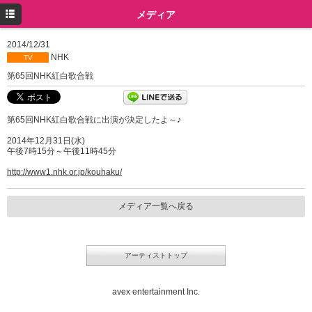
トップ
メディア
プロフィール
2014/12/31
NHK
TV
ニュース
第65回NHK紅白歌合戦
メディア
第65回NHK紅白歌合戦に出演が決定したよ～♪
イベント
2014年12月31日(水)
ミュージック
午後7時15分～午後11時45分
http://www1.nhk.or.jp/kouhaku/
グッズ
ツイッター
メディア一覧へ戻る
Instagram
アーティストトップ
avex entertainment Inc.