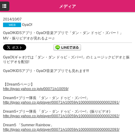
トップ
メディア
プロフィール
2014/10/07
GyaO!
WEB
ニュース
GyaO!KIDSアプリ・GyaO!音楽アプリで「ダン・ダン ドゥビ・ズバー！」
MV・振りビデオが見れるよー♫
メディア
イベント
GyaO!(ギャオ)では「ダン・ダン ドゥビ・ズバー!」のミュージックビデオと振
りビデオを配信!
ミュージック
GyaO!KIDSアプリ・GyaO!音楽アプリでも見れます!!!
グッズ
【Dream5ページ】
ツイッター
http://gyao.yahoo.co.jp/p/00071/v10059/
Dream5+ブリー隊長 「ダン・ダン ドゥビ・ズバー!」
Instagram
http://gyao.yahoo.co.jp/player/00071/v10059/v1000000000000002091/
Dream5+ブリー隊長 「ダン・ダン ドゥビ・ズバー!」(振りビデオ)
http://gyao.yahoo.co.jp/player/00071/v10059/v1000000000000002092/
Dream5 「Summer Rainbow」
http://gyao.yahoo.co.jp/player/00071/v10059/v1000000000000002093/