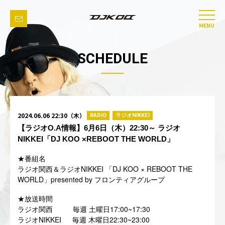
MENU
SCHEDULE
2024.06.06 22:30（木）
RADIO
ラジオNIKKEI
【ラジオO.A情報】6月6日（木）22:30～ ラジオ
NIKKEI「DJ KOO ×REBOOT THE WORLD」
★番組名
NIKKEI
DJ KOO × REBOOT THE
ラジオ関西＆ラジオ
「
WORLD
presented by
」
フロンティアグループ
★放送時間
17:00~17:30
ラジオ関西
毎週 土曜日
NIKKEI
22:30~23:00
ラジオ
毎週 木曜日