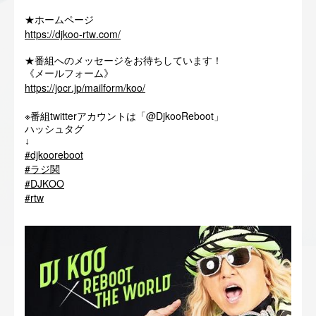
★ホームページ
https://djkoo-rtw.com/
★番組へのメッセージをお待ちしています！
《メールフォーム》
https://jocr.jp/mailform/koo/
※
twitter
@DjkooReboot
番組
アカウントは「
」
ハッシュタグ
↓
#djkooreboot
#
ラジ関
#DJKOO
#rtw