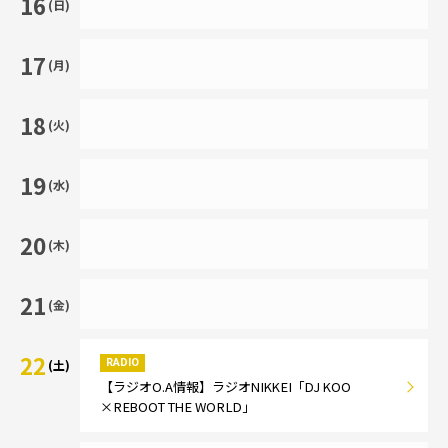
16
(日)
17
(月)
18
(火)
19
(水)
20
(木)
21
(金)
22
RADIO
(土)
【ラジオO.A情報】ラジオNIKKEI「DJ KOO
×REBOOT THE WORLD」