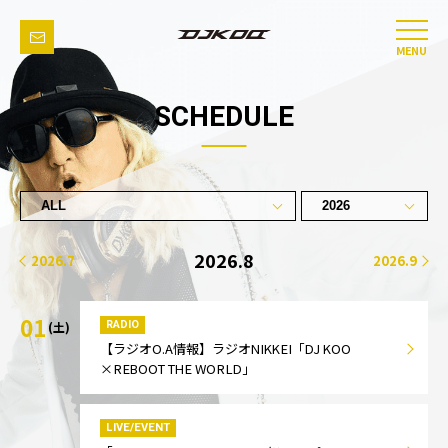
MENU
SCHEDULE
2026.8
2026.7
2026.9
01
RADIO
(土)
【ラジオO.A情報】ラジオNIKKEI「DJ KOO
×REBOOT THE WORLD」
LIVE/EVENT