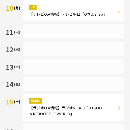
10
TV
(月)
【テレビO.A情報】テレビ朝日「Qさま3hsp」
11
(火)
12
(水)
13
(木)
14
(金)
15
RADIO
(土)
【ラジオO.A情報】ラジオNIKKEI「DJ KOO
×REBOOT THE WORLD」