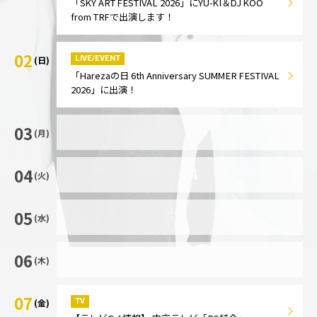
「SKY ART FESTIVAL 2026」にYU-KI＆DJ KOO
from TRFで出演します！
02
LIVE/EVENT
(日)
「Harezaの日 6th Anniversary SUMMER FESTIVAL
2026」に出演！
03
(月)
04
(火)
05
(水)
06
(木)
07
TV
(金)