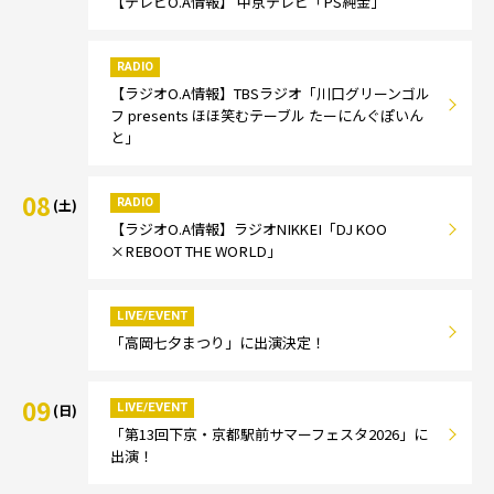
【テレビO.A情報】 中京テレビ「PS純金」
RADIO
【ラジオO.A情報】TBSラジオ「川口グリーンゴル
フ presents ほほ笑むテーブル たーにんぐぽいん
と」
08
RADIO
(土)
【ラジオO.A情報】ラジオNIKKEI「DJ KOO
×REBOOT THE WORLD」
LIVE/EVENT
「高岡七夕まつり」に出演決定！
09
LIVE/EVENT
(日)
「第13回下京・京都駅前サマーフェスタ2026」に
出演！