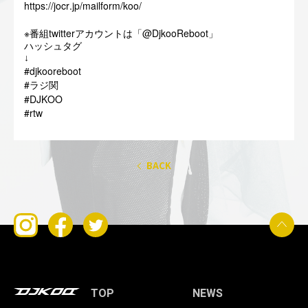
https://jocr.jp/mailform/koo/
※
twitter
@DjkooReboot
番組
アカウントは「
」
ハッシュタグ
↓
#djkooreboot
#
ラジ関
#DJKOO
#rtw
BACK
TOP
NEWS