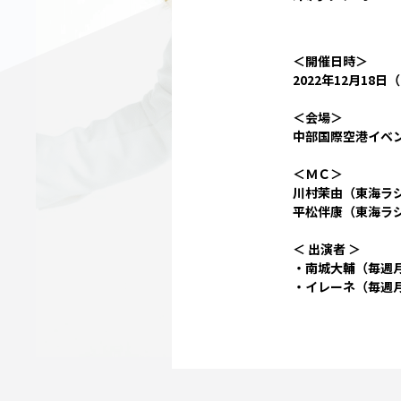
＜開催日時＞
2022年12月18日
＜会場＞
中部国際空港イベ
＜ＭＣ＞
川村茉由（東海ラジオ
平松伴康（東海ラジオ
＜ 出演者 ＞
・南城大輔（毎週月～
・イレーネ（毎週月～