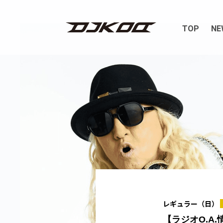
TOP
NE
レギュラー（日）
【ラジオO.A.情報