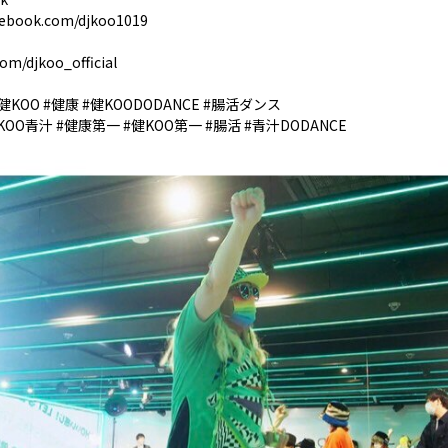
cebook.com/djkoo1019
com/djkoo_official
健KOO #健康 #健KOODODANCE #腸活ダンス
健KOO青汁 #健康第一 #健KOO第一 #腸活 #青汁DODANCE