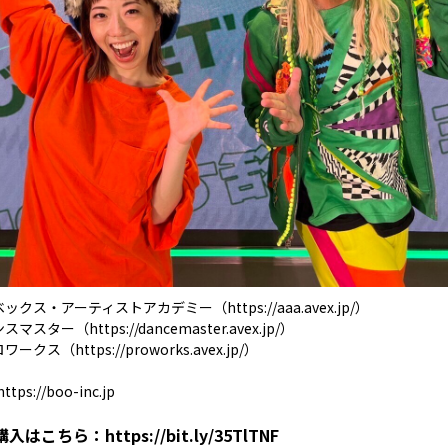
ベックス・アーティストアカデミー（
https://aaa.avex.jp/
）
ンスマスター（
https://dancemaster.avex.jp/
）
ロワークス（
https://proworks.avex.jp/
）
https://boo-inc.jp
購入はこちら：
https://bit.ly/35TlTNF