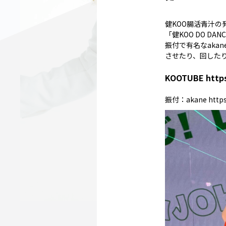
健KOO腸活青汁の
「健KOO DO 
振付で有名なakan
させたり、回した
KOOTUBE
http
振付：akane
https