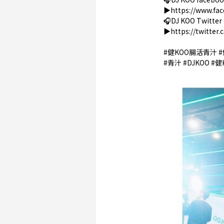
▶️
https://www.fa
🎧DJ KOO Twitter
▶️
https://twitter.
#健KOO腸活青汁 #
#青汁 #DJKOO #