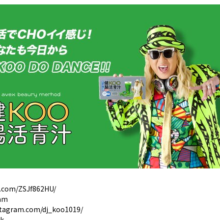
ok.com/ZSJf862HU/
ram
stagram.com/dj_koo1019/
ok