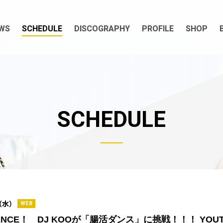
WS
SCHEDULE
DISCOGRAPHY
PROFILE
SHOP
SCHEDULE
0（水）
WEB
DANCE！ DJ KOOが「腸活ダンス」に挑戦！！！ YOU