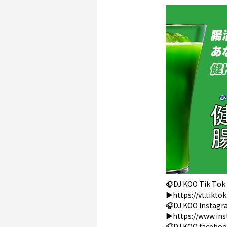
🎧DJ KOO Tik Tok
▶️
https://vt.tikt
🎧DJ KOO Instag
▶️
https://www.in
🎧DJ KOO facebo