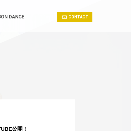
BON DANCE
CONTACT
TUBE公開！