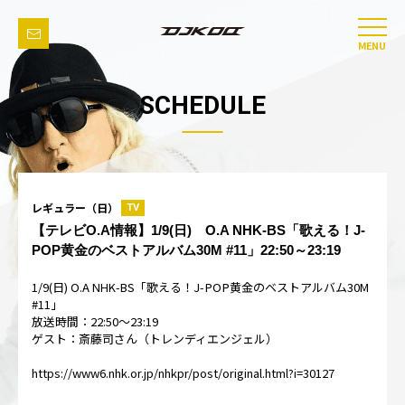
MENU
SCHEDULE
レギュラー（日）
TV
【テレビO.A情報】1/9(日) O.A NHK-BS「歌える！J-
POP黄金のベストアルバム30M #11」22:50～23:19
1/9(日) O.A NHK-BS「歌える！J-POP黄金のベストアルバム30M
#11」
放送時間：22:50～23:19
ゲスト：斎藤司さん（トレンディエンジェル）
https://www6.nhk.or.jp/nhkpr/post/original.html?i=30127