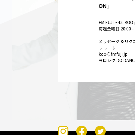
ON」
FM FUJI ～DJ KO
毎週金曜日 20:00 - 
メッセージ & リ
↓ ↓ ↓
koo@fmfuji.jp
ヨロシク DO DAN