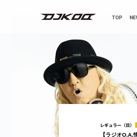
TOP
NE
レギュラー（日）
【ラジオO.A.情報