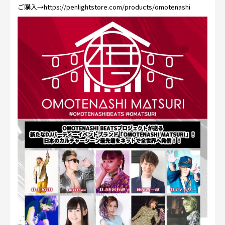
ご購入→
https://penlightstore.com/products/omotenashi