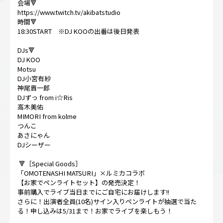
会場🔻
https://www.twitch.tv/akibatstudio
時間🔻
18:30START ※DJ KOOの出番は後日発表
DJs🔻
DJ KOO
Motsu
DJ小宮有紗
神尾晋一郎
DJずっ from i☆Ris
高木美佑
MIMORI from kolme
つんこ
あさにゃん
DJシーザー
🔻［Special Goods］
「OMOTENASHI MATSURI」×ルミカコラボ
【お家でペンライトセット】の発売決定！
事前購入でライブ当日までにご自宅にお届けします!!
さらに！出演者全員(10名)サイン入りペンライトが抽選で当た
る！申し込みは5/31まで！お家でライブを楽しもう！