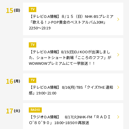
15
TV
(日)
【テレビO.A情報】８/１５（日）NHK-BSプレミア
「歌える！J-POP黄金のベストアルバム30M」
22:50～23:19
TV
【テレビO.A情報】8/15(日)DJ KOOが出演しまし
た、ショートショート劇場「こころのフフフ」が
WOWWOWプレミアムにて一挙放送！！
16
TV
(月)
【テレビO.A情報】 8/16(月) TBS「クイズTHE 違和
感」19:00~21:00
17
RADIO
(火)
【ラジオO.A情報】 8/17(火)NHK-FM「ＲＡＤＩ
Ｏ’８０’９０」 18:00~18:50※再放送