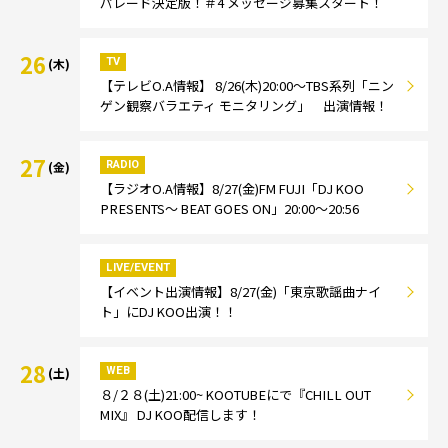
パレード決定版！＃4 メッセージ募集スタート！
26
TV
(木)
【テレビO.A情報】 8/26(木)20:00～TBS系列「ニン
ゲン観察バラエティ モニタリング」 出演情報！
27
RADIO
(金)
【ラジオO.A情報】8/27(金)FM FUJI「DJ KOO
PRESENTS～ BEAT GOES ON」20:00～20:56
LIVE/EVENT
【イベント出演情報】8/27(金)「東京歌謡曲ナイ
ト」にDJ KOO出演！！
28
WEB
(土)
８/２８(土)21:00~ KOOTUBEにで『CHILL OUT
MIX』 DJ KOO配信します！