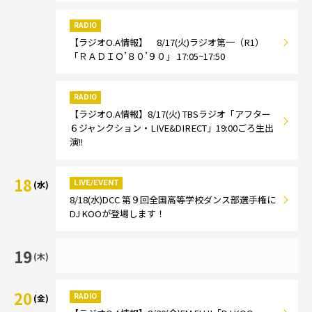
RADIO
【ラジオO.A情報】 8/17(火)ラジオ第一（R1）
「ＲＡＤＩＯ’８０’９０」 17:05~17:50
RADIO
【ラジオO.A情報】8/17(火) TBSラジオ「アフター
６ジャンクション・LIVE&DIRECT」19:00ごろ生出
演!!
18
LIVE/EVENT
(水)
8/18(水)DCC 第９回全国高等学校ダンス部選手権に
DJ KOOが登場します！
19
(木)
20
RADIO
(金)