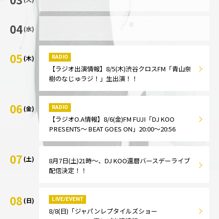
04
(水)
05
RADIO
(木)
【ラジオ出演情報】8/5(木)渋谷クロスFM「青山奈
樹のなじゅラジ！」生出演！！
06
RADIO
(金)
【ラジオO.A情報】8/6(金)FM FUJI「DJ KOO
PRESENTS～ BEAT GOES ON」20:00～20:56
07
(土)
8月7日(土)21時～、DJ KOO還暦バースデーライブ
配信決定！！
08
LIVE/EVENT
(日)
8/8(日)「ジャパンレプタイルズショー