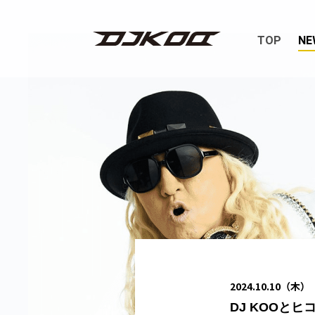
TOP
NE
2024.10.10（木）
DJ KOOと