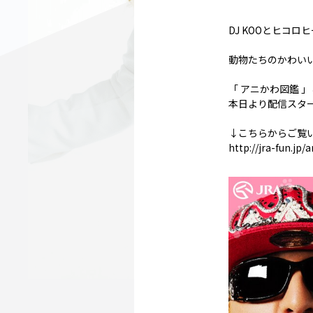
DJ KOOとヒコ
動物たちのかわい
「 アニかわ図鑑 」
本日より配信スタ
↓こちらからご覧
http://jra-fun.jp/