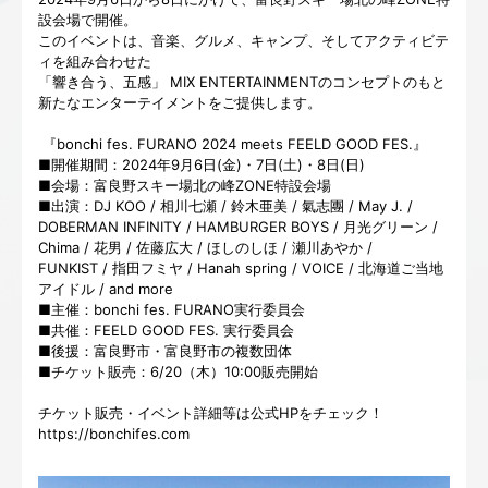
設会場で開催。
このイベントは、音楽、グルメ、キャンプ、そしてアクティビテ
ィを組み合わせた
「響き合う、五感」 MIX ENTERTAINMENTのコンセプトのもと
新たなエンターテ
イメントをご提供します。
『bonchi fes. FURANO 2024 meets FEELD GOOD FES.』
■開催期間：2024年9月6日(金)・7日(土)・8日(日)
■会場：富良野スキー場北の峰ZONE特設会場
■出演：DJ KOO / 相川七瀬 / 鈴木亜美 / 氣志團 / May J. /
DOBERMAN INFINITY / HAMBURGER BOYS / 月光グリーン /
Chima / 花男 / 佐藤広大 / ほしのしほ / 瀬川あやか /
FUNKIST / 指田フミヤ / Hanah spring / VOICE / 北海道ご当地
アイドル / and more
■主催：bonchi fes. FURANO実行委員会
■共催：FEELD GOOD FES. 実行委員会
■後援：富良野市・富良野市の複数団体
■チケット販売：6/20（木）10:00販売開始
チケット販売・イベント詳細等は公式HPをチェック！
https://bonchifes.com