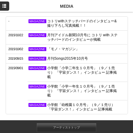
HOME
MEDIA
PROFILE
コトリwithステッチバードのインタビュー&
-
MAGAZINE
撮り下ろし写真掲載！！
NEWS
月刊アイドル新聞10月号に コトリ with ステ
2015/10/22
MAGAZINE
ッチバードのインタビューが掲載
MOVIE
「モノ・マガジン」
2015/10/02
MAGAZINE
LIVE/EVENT
月刊Songs2015年10月号
2015/09/15
MAGAZINE
小学館「小学二年生１０月号」（９／１売
2015/09/01
MAGAZINE
り） 「宇宙ダンス！」インタビュー 記事掲
載
小学館「小学一年生１０月号」（９／１売
MAGAZINE
り） 「宇宙ダンス！」インタビュー 記事掲
載
小学館「幼稚園１０月号」（９／１売り）
MAGAZINE
「宇宙ダンス！」インタビュー 記事掲載
アーティストトップ