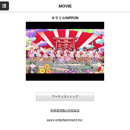
TOP
MOVIE
PROFILE
キラリ☆NiPPON
NEWS
SCHEDULE
MOVIE
DISCOGRAPHY
SHOP
アーティストトップ
利用者情報の外部送信
avex entertainment Inc.