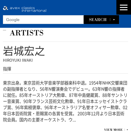
岩城宏之
HIROYUKI IWAKI
指揮
東京出身。東京芸術大学音楽学部器楽科中退。1954年NHK交響楽団
の副指揮者となり、56年N響演奏会でデビュー。63年N響の指揮者
に就任。85年オーストリア大勲章、87年中島健蔵賞、88年サントリ
ー音楽賞、90年フランス芸術文化勲章、91年日本エッセイストクラ
ブ賞、96年紫綬褒章、96年オーストラリア名誉オフィサー勲章、02
年日本芸術院賞・恩賜賞の各賞を受賞。 2003年12月より日本芸術
院会員。国内の主要オーケストラ、ウ...