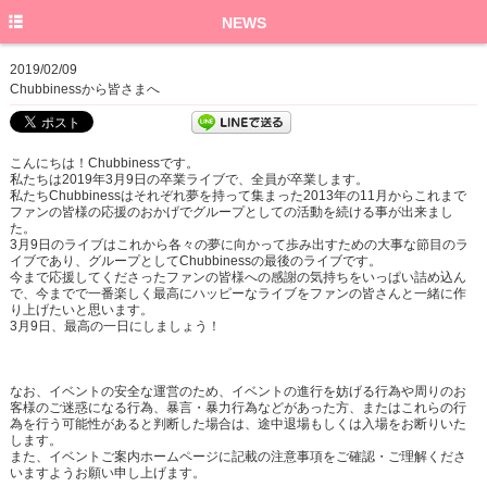
HOME
NEWS
PROFILE
2019/02/09
Chubbinessから皆さまへ
NEWS
SCHEDULE
こんにちは！Chubbinessです。
私たちは2019年3月9日の卒業ライブで、全員が卒業します。
DISCO
私たちChubbinessはそれぞれ夢を持って集まった2013年の11月からこれまで
ファンの皆様の応援のおかげでグループとしての活動を続ける事が出来まし
た。
GOODS
3月9日のライブはこれから各々の夢に向かって歩み出すための大事な節目のラ
イブであり、グループとしてChubbinessの最後のライブです。
BLOG
今まで応援してくださったファンの皆様への感謝の気持ちをいっぱい詰め込ん
で、今までで一番楽しく最高にハッピーなライブをファンの皆さんと一緒に作
り上げたいと思います。
3月9日、最高の一日にしましょう！
なお、イベントの安全な運営のため、イベントの進行を妨げる行為や周りのお
客様のご迷惑になる行為、暴言・暴力行為などがあった方、またはこれらの行
為を行う可能性があると判断した場合は、途中退場もしくは入場をお断りいた
します。
また、イベントご案内ホームページに記載の注意事項をご確認・ご理解くださ
いますようお願い申し上げます。