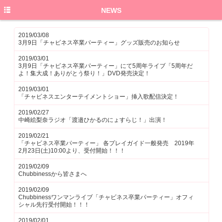
HOME
NEWS
PROFILE
2019/03/08
3月9日「チャビネス卒業パーティー」グッズ販売のお知らせ
NEWS
2019/03/01
3月9日「チャビネス卒業パーティー」にて5周年ライブ「5周年だ
SCHEDULE
よ！集大成！ありがとう祭り！」DVD発売決定！
DISCO
2019/03/01
「チャビネスエンターテイメントショー」挿入歌配信決定！
GOODS
2019/02/27
中崎絵梨奈ラジオ「渡邉ひかるのにょすらじ！」出演！
BLOG
2019/02/21
「チャビネス卒業パーティー」 各プレイガイド一般発売 2019年
2月23日(土)10:00より、受付開始！！！
2019/02/09
Chubbinessから皆さまへ
2019/02/09
Chubbinessワンマンライブ「チャビネス卒業パーティー」オフィ
シャル先行受付開始！！！
2019/02/01