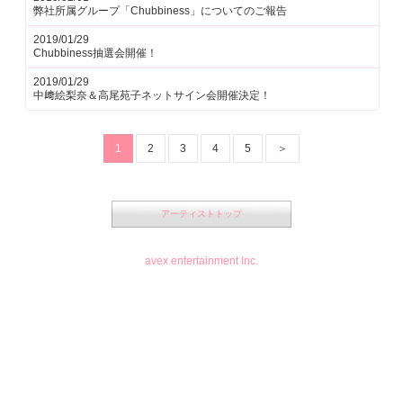
弊社所属グループ「Chubbiness」についてのご報告
2019/01/29
Chubbiness抽選会開催！
2019/01/29
中﨑絵梨奈＆高尾苑子ネットサイン会開催決定！
1
2
3
4
5
＞
アーティストトップ
avex entertainment Inc.