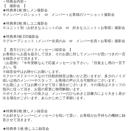
＜特典会内容＞
【 撮影会 】
★特典券1枚:推しメン撮影会
※メンバーソロショット or メンバー＋お客様のツーショット撮影会
★特典券2枚:推しユニ撮影会
※ユニット別（お好きなユニットのみ or 好きなユニット＋お客様）撮影会
★特典券3枚:DD撮影会
※グループショット（メンバー全員のみ or メンバー全員＋お客様）撮影会
【 貴方だけにボイスメッセージ録音会 】
お客様からお題を提示して頂き、そのお題に対してメンバーが思いつきの一言
を録音させて頂きます。
（お題例）『今年受験なんで応援メッセージを下さい』『目覚まし用の一言下
さい』等
※録音会中はお静かにお願いします。
※クローズドスペースなので比較的雑音は無いかと思いますが、多少のノイズ
或いは他のメンバーやスタッフ、お客様の声が入る可能性がございます。
※お題によってはお断りさせて頂く場合がございます。その場合はスタッフの
指示に従って頂き、お題の変更に御理解願います。
※ボイスメッセージの長さは、メンバーのひらめきと語彙力により大きく差が
出る場合がございます。あらかじめご了承願います。
★特典券2枚:推しメン録音会
※お好きなメンバーにメッセージを呟いて貰い、お客様がお手持ちの機材に録
音させて頂きます。
★特典券３枚:推しユニ録音会