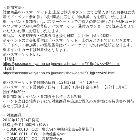
＜参加方法＞
対象商品をパスマーケット上(上記ご購入ボタン）にてご購入されたお客様に先
着で『イベント参加券』1枚+商品に応じて『特典券』をお渡しいたします。
※『イベント参加券』はパスマーケット上でご購入の際に発行されたQRコード
をソフマップAKIBA①号店3Fパスマーケット受付カウンターにて読み込ませて
いただいた際にお渡しいたします。
※商品・入場整理券・特典券引き換え日時：1月4日（金）10時～
※イベントのご参加受付は「パスマーケット」上のみとさせていただきます。
※『イベント参加券』の整理番号はパスマーケットでのお申込順となります。
※ポイントカードは対象外となります。
※パスマーケットURL:
【1部】
https://passmarket.yahoo.co.jp/event/show/detail/019q4wzzz486.html
【2部】
https://passmarket.yahoo.co.jp/event/show/detail/01igjrzzz4z0.html
※パスマーケット受付開始日時：12月17日（月）10時～
※パスマーケット受付終了日時：【1部】1月4日(金)13時 【2部】1月4日
(金)16時30分
※参加対象：イベント参加券をお持ちのお客様
イベント当日会場内レジにて対象商品を追加ご購入のお客様にも特典券を付与
させて頂きます。
＜対象商品＞
2018年12月24日発売
価格は全て1,500円（税込）
・CBMC-0010 CO; 集合ver.(中崎絵梨奈&高尾苑子)
・CBMC-0011 CO; 中﨑絵梨奈ver.
・CBMC-0012 CO; 高尾苑子ver.