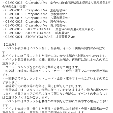
・CBMC-0013 Crazy about Me 集合ver.(池山智瑛&森本愛理&八重樫琴美&河
合秋奈&堀川杏美)
・CBMC-0014 Crazy about Me 池山智瑛ver.
・CBMC-0015 Crazy about Me 森本愛理ver.
・CBMC-0016 Crazy about Me 八重樫琴美ver.
・CBMC-0017 Crazy about Me 河合秋奈ver.
・CBMC-0018 Crazy about Me 堀川杏美ver.
・CBMC-0019 STORY YOU MAKE 集合ver.(嶋梨夏&才原茉莉乃)
・CBMC-0020 STORY YOU MAKE 嶋梨夏ver.
・CBMC-0021 STORY YOU MAKE 才原茉莉乃ver.
【ご注意】
・イベント参加券はイベント当日、当会場、イベント実施時間内のみ有効で
す。
本イベントの終了後にいらした場合にはいかなる場合も対処いたしかねます。
・イベント参加券を紛失、盗難、破損された場合、再発行は致しませんのでご
注意下さい。
・コール、ジャンプなどの行為は禁止とさせて頂きます。
・お会計には現金の他各種クレジットカード・金券・電子マネーの使用が可能
です。
・一部取扱できないクレジットカード・金券・電子マネーもございますのでご
了承下さい。
・会場周辺での徹夜等の行為は、固くお断りしております。
・当日会場では、スタッフの指示に従っていただきますようご協力お願いいた
します。当日スタッフの指示に従って頂けない場合は、イベントの中止もしく
はご退場を頂く場合がございます。
・イベント中はスタッフがお客様の肩や腕などに触れて誘導する場合がござい
ます。
・イベント会場内外で発生した事故・盗難等には主催者・会場・出演者は一切
責任を負いません。貴重品は各自で管理をお願いいたします。