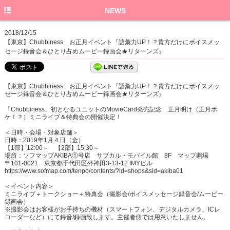
HOME
NEWS
PROFILE
2018/12/15
【東京】Chubbiness お正月イベント『語彙力UP！？貴方だけにボイスメッ
NEWS
セージ録音会＆ひとり占めムービー録画会★リターンズ』
SCHEDULE
【東京】Chubbiness お正月イベント『語彙力UP！？貴方だけにボイスメッ
DISCO
セージ録音会＆ひとり占めムービー録画会★リターンズ』
GOODS
「Chubbiness」初となるユニットのMovieCard発売記念 正月明け（正月ボ
ケ！？）ミニライブ＆特典会の開催決定！
BLOG
＜日時・会場・対象店舗＞
日時：2019年1月４日（金）
【1部】12:00～ 【2部】15:30～
場所：ソフマップAKIBA①号店 サブカル・モバイル館 8F マップ劇場
〒101-0021 東京都千代田区外神田3-13-12 IMYビル
https://www.sofmap.com/tenpo/contents/?id=shops&sid=akiba01
＜イベント内容＞
ミニライブ＋トークショー＋特典会（撮影会/ボイスメッセージ録音会/ムービー
録画会）
※撮影会はお客様がお手持ちの機材（スマートフォン、デジタルカメラ、ICレ
コーダーなど）にて録音/録画致します。主催者側では用意いたしません。