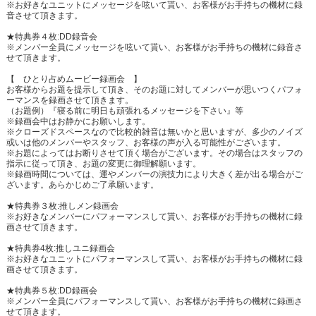
※お好きなユニットにメッセージを呟いて貰い、お客様がお手持ちの機材に録
音させて頂きます。
★特典券４枚:DD録音会
※メンバー全員にメッセージを呟いて貰い、お客様がお手持ちの機材に録音さ
せて頂きます。
【 ひとり占めムービー録画会 】
お客様からお題を提示して頂き、そのお題に対してメンバーが思いつくパフォ
ーマンスを録画させて頂きます。
（お題例）『寝る前に明日も頑張れるメッセージを下さい』等
※録画会中はお静かにお願いします。
※クローズドスペースなので比較的雑音は無いかと思いますが、多少のノイズ
或いは他のメンバーやスタッフ、お客様の声が入る可能性がございます。
※お題によってはお断りさせて頂く場合がございます。その場合はスタッフの
指示に従って頂き、お題の変更に御理解願います。
※録画時間については、運やメンバーの演技力により大きく差が出る場合がご
ざいます。あらかじめご了承願います。
★特典券３枚:推しメン録画会
※お好きなメンバーにパフォーマンスして貰い、お客様がお手持ちの機材に録
画させて頂きます。
★特典券4枚:推しユニ録画会
※お好きなユニットにパフォーマンスして貰い、お客様がお手持ちの機材に録
画させて頂きます。
★特典券５枚:DD録画会
※メンバー全員にパフォーマンスして貰い、お客様がお手持ちの機材に録画さ
せて頂きます。