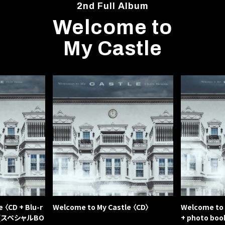
2nd Full Album
Welcome to
My Castle
 〈CD + Blu-r
Welcome to My Castle 〈CD〉
Welcome to 
ook(スペシャルBO
+ photo b