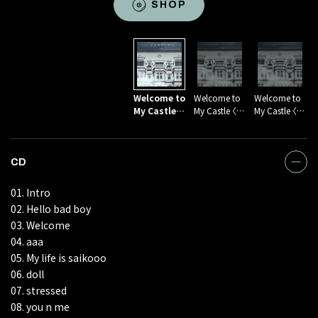
SHOP
SHOP
SHOP
Welcome to
Welcome to
Welcome to
My Castle
My Castle 〈C
My Castle 〈C
〈CD〉
D + DVD + ph
D + Blu-ray D
oto book(ス
isc + photo b
ペシャルBOX
ook(スペシャ
仕様)〉
ルBOX仕様)〉
CD
CD
CD
01. Intro
01. Intro
01. Intro
02. Hello bad boy
02. Hello bad boy
02. Hello bad boy
03. Welcome
03. Welcome
03. Welcome
04. aaa
04. aaa
04. aaa
05. My life is saikooo
05. My life is saikooo
05. My life is saikooo
06. doll
06. doll
06. doll
07. stressed
07. stressed
07. stressed
08. you n me
08. you n me
08. you n me