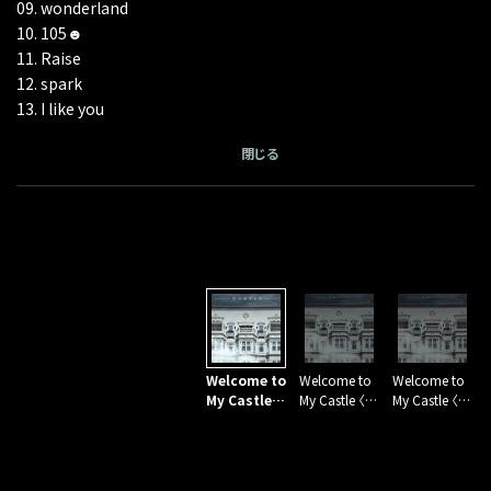
09. wonderland
09. wonderland
09. wonderland
10. 105☻
10. 105☻
10. 105☻
11. Raise
11. Raise
11. Raise
12. spark
12. spark
12. spark
13. I like you
13. I like you
13. I like you
閉じる
閉じる
閉じる
DVD
Blu-ray Disc
Welcome to
Welcome to
Welcome to
My Castle
My Castle 〈C
My Castle 〈C
〈CD〉
D + DVD + ph
D + Blu-ray D
oto book(ス
isc + photo b
ペシャルBOX
ook(スペシャ
仕様)〉
ルBOX仕様)〉