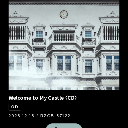
Welcome to My Castle 〈CD〉
Welcome to My Castle 〈CD + DVD + photo
Welcome to My Castle 〈CD + Blu-ray Disc +
book(スペシャルBOX仕様)〉
photo book(スペシャルBOX仕様)〉
CD
CD
CD
DVD
Blu-ray Disc
2023.12.13
RZCB-87122
2023.12.13
2023.12.13
RZCB-87120/B
RZCB-87121/B