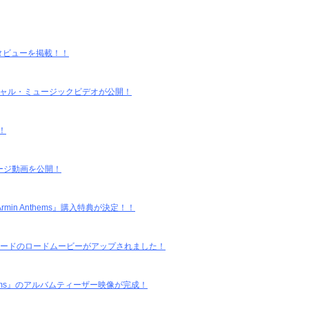
タビューを掲載！！
e] "のオフィシャル・ミュージックビデオが公開！
！
ージ動画を公開！
Armin Anthems』購入特典が決定！！
ル・エピソードのロードムービーがアップされました！
thems』のアルバムティーザー映像が完成！