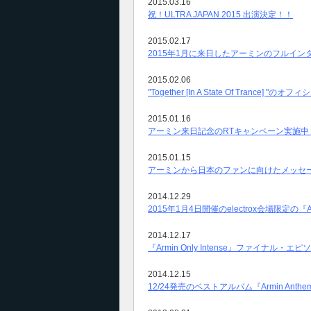
2015.03.16
祝！ULTRA JAPAN 2015 出演決定！！
2015.02.17
2015年1月に来日したアーミンのフルイン
2015.02.06
"Together [In A State Of Tranc
2015.01.16
アーミン来日記念のRTキャンペーン実施中
2015.01.15
アーミンから日本のファンに向けたメッセ
2014.12.29
2015年1月4日開催のelectrox会場限定の『
2014.12.17
『Armin Only Intense』ファイナ
2014.12.15
12/24発売のベストアルバム『Armin An