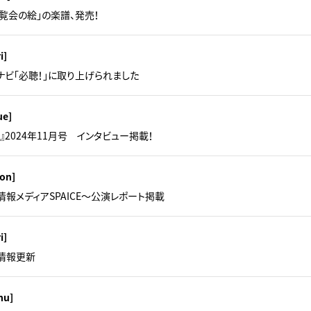
「展覧会の絵」の楽譜、発売！
i]
ナビ「必聴！」に取り上げられました
ue]
rnal』2024年11月号 インタビュー掲載！
on]
報メディアSPAICE～公演レポート掲載
i]
SE情報更新
hu]