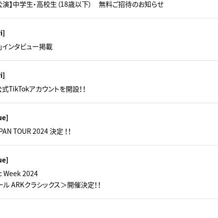
公演】中学生・高校生（18歳以下） 無料ご招待のお知らせ
i]
MO」インタビュー掲載
i]
の公式TikTokアカウントを開設！！
ue]
PAN TOUR 2024 決定 ！！
ue]
ic Week 2024
ル ARKクラシックス＞開催決定！！