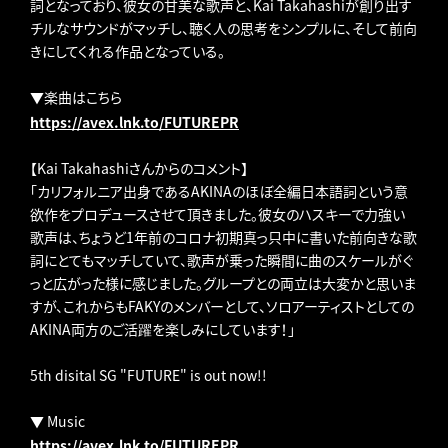
詞となっており、彼女の甘美な歌声と、Kai Takahashiが創り出す
チルなサウンドがマッチし、聴く人の思考をシンプルに、そして前向
きにしてくれる作品となっている。
▼楽曲はこちら
https://avex.lnk.to/FUTUREPR
【Kai Takahashiさんからのコメント】
「カリフォルニア出身であるAKINAのほぼ全編日本語詞という意
欲作をプロデュースさせて頂きました。彼女のハスキーで力強い
歌声は、ちょうど1年前のコロナ初期真っ只中に書いた前向きな歌
詞にとてもマッチしていて、歌声が乗った瞬間に曲のスケールがぐ
っと広がった様に感じました。グループとの両立は大変かと思いま
すが、これからもFAKYのメンバーとして、ソロアーティストとしての
AKINA両方のご活躍を楽しみにしています！」
5th disital SG "FUTURE" is out now!!
▼ Music
https://avex.lnk.to/FUTUREPR