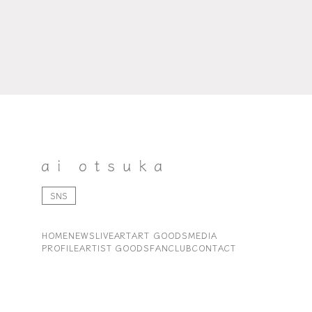
SNS
HOME
NEWS
LIVE
ART
ART GOODS
MEDIA
PROFILE
ARTIST GOODS
FANCLUB
CONTACT