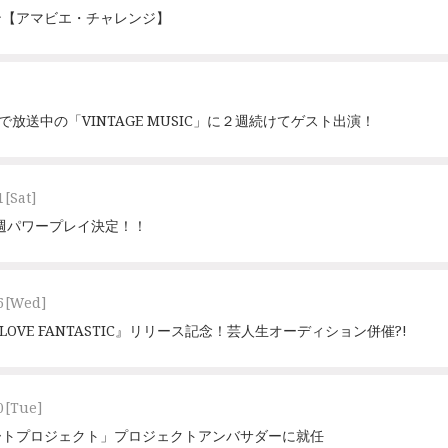
ン【アマビエ・チャレンジ】
で放送中の「VINTAGE MUSIC」に２週続けてゲスト出演！
1
[Sat]
5週パワープレイ決定！！
6
[Wed]
LOVE FANTASTIC』リリース記念！芸人生オーディション併催?!
0
[Tue]
ートプロジェクト」プロジェクトアンバサダーに就任