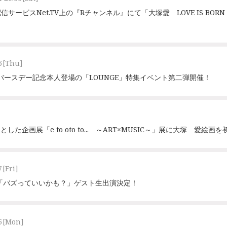
ビスNet.TV上の『Rチャンネル』にて「大塚愛 LOVE IS BORN ～18t
6
[Thu]
バースデー記念本人登場の「LOUNGE」特集イベント第二弾開催！
ーマとした企画展「e to oto to... ～ART×MUSIC～」展に大塚 愛絵画
7
[Fri]
番組「バズっていいかも？」ゲスト生出演決定！
5
[Mon]