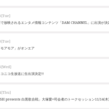
3
[Tue]
で放映されるエンタメ情報コンテンツ「DAM CHANNEL」に出演が決
0
[Tue]
「モアモア」がオンエア
6
[Wed]
 ニコニコ生放送に生出演決定!!
4
[Thu]
ISH presents 白黒歌合戦」大塚愛×司会者のトークセッション11/14(