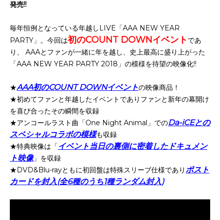
発売!!
毎年恒例となっている年越しLIVE「AAA NEW YEAR
初のCOUNT DOWNイベント
PARTY」。今回は
であ
り、 AAAとファンが一緒に年を越し、史上最高に盛り上がった
「AAA NEW YEAR PARTY 2018」の模様を待望の映像化!!
AAA初のCOUNT DOWNイベント
★
の映像商品！
★初めてファンと年越したイベントでありファンと新年の幕開け
を喜び合ったその瞬間を収録
Da-iCEとの
★アンコールラスト曲「One Night Animal」での
スペシャルコラボの模様
も収録
イベント当日の裏側に密着したドキュメン
★特典映像は「
ト映像
」を収録
ポスト
★DVD&Blu-rayともに初回盤は特殊スリーブ仕様であり
カードを封入(全6種のうち1種ランダム封入)