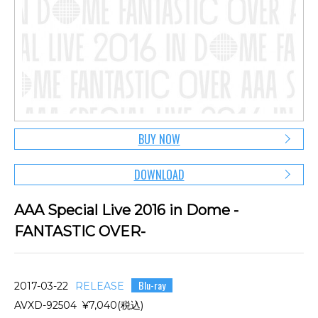
BUY NOW
DOWNLOAD
AAA Special Live 2016 in Dome -
FANTASTIC OVER-
Blu-ray
2017-03-22
RELEASE
AVXD-92504 ¥7,040(税込)