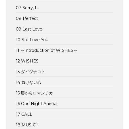
07 Sorry, I…
08 Perfect
09 Last Love
10 Still Love You
11 ～Introduction of WISHES～
12 WISHES
13 ダイジナコト
14 負けない心
15 唇からロマンチカ
16 One Night Animal
17 CALL
18 MUSIC!!!