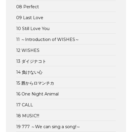
08 Perfect
09 Last Love
10 Still Love You
11 ～Introduction of WISHES～
12 WISHES
13 ダイジナコト
14 負けない心
15 唇からロマンチカ
16 One Night Animal
17 CALL
18 MUSIC!!!
19 777 ～We can sing a song!～