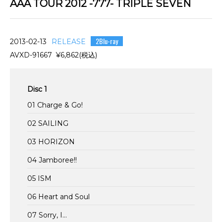
AAA TOUR 2012 -777- TRIPLE SEVEN
2Blu-ray
2013-02-13
RELEASE
AVXD-91667 ¥6,862(税込)
Disc 1
01 Charge & Go!
02 SAILING
03 HORIZON
04 Jamboree!!
05 ISM
06 Heart and Soul
07 Sorry, I…