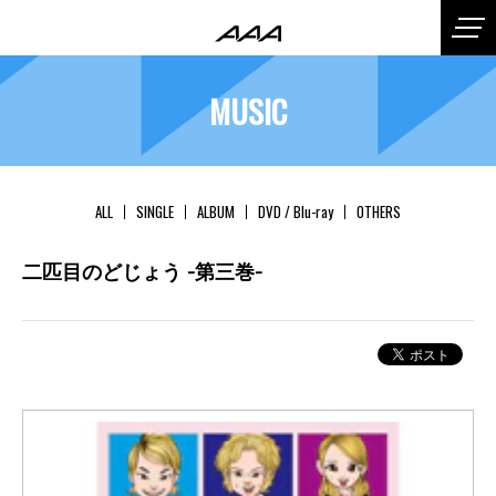
MUSIC
ALL
SINGLE
ALBUM
DVD / Blu-ray
OTHERS
二匹目のどじょう -第三巻-