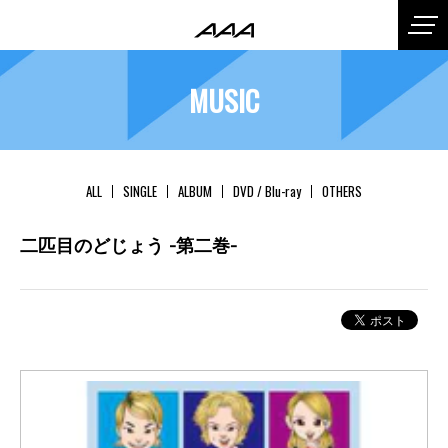
MUSIC
ALL
SINGLE
ALBUM
DVD / Blu-ray
OTHERS
二匹目のどじょう -第二巻-