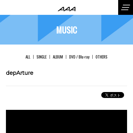
MUSIC
ALL
SINGLE
ALBUM
DVD / Blu-ray
OTHERS
depArture