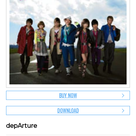
BUY NOW
DOWNLOAD
depArture