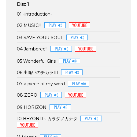
Disc 1
01 -introduction-
02 MUSIC!!!
03 SAVE YOUR SOUL
04 Jamboree!!
05 Wonderful Girls
06 出逢いのチカラIII
07 a piece of my word
08 ZERO
09 HORIZON
10 BEYOND～カラダノカナタ