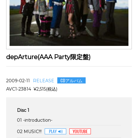
depArture(AAA Party限定盤)
CDアルバム
2009-02-11
RELEASE
AVC1-23814 ¥2,515(税込)
Disc 1
01 -introduction-
02 MUSIC!!!