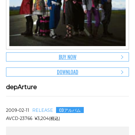
BUY NOW
DOWNLOAD
depArture
CDアルバム
2009-02-11
RELEASE
AVCD-23766 ¥3,204(税込)