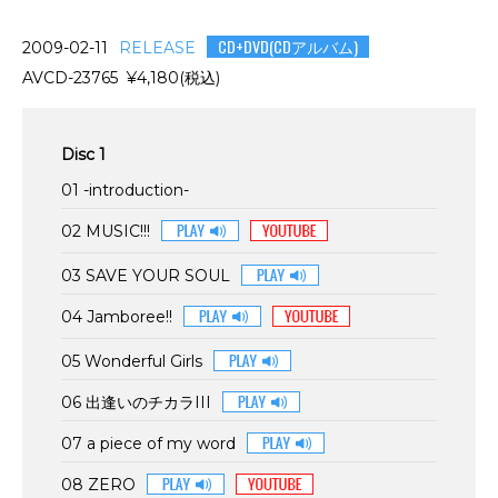
CD+DVD(CDアルバム)
2009-02-11
RELEASE
AVCD-23765 ¥4,180(税込)
Disc 1
01 -introduction-
02 MUSIC!!!
03 SAVE YOUR SOUL
04 Jamboree!!
05 Wonderful Girls
06 出逢いのチカラIII
07 a piece of my word
08 ZERO