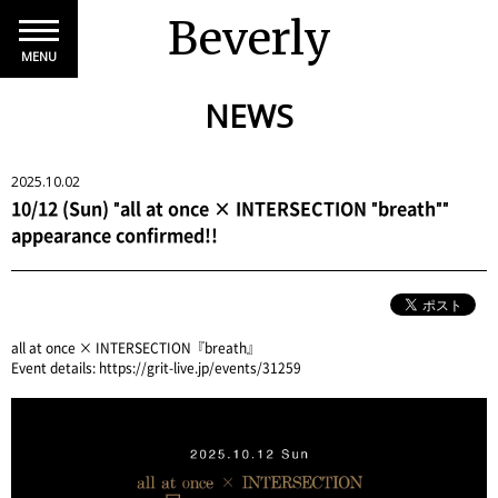
Beverly
MENU
NEWS
2025.10.02
10/12 (Sun) "all at once × INTERSECTION "breath""
appearance confirmed!!
all at once × INTERSECTION『breath』
Event details:
https://grit-live.jp/events/31259