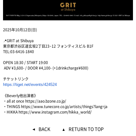
2025年10月12日(日)
📍GRIT at Shibuya
東京都渋谷区道玄坂2丁目23−12 フォンティスビル B1F
TEL:03-6416-1840
OPEN 18:30 / START 19:00
ADV ¥3,600- / DOOR ¥4,100- (+1drinkcharge¥600)
チケットリンク
https://tiget.net/events/
424524
《Beverly他出演者》
・all at once
https://aao.bzone.co.jp/
・THINGS
https://www.tunecore.co.jp/artists/things?lang=ja
・HIKKA
https://www.instagram.com/hikka_world/
BACK
RETURN TO TOP