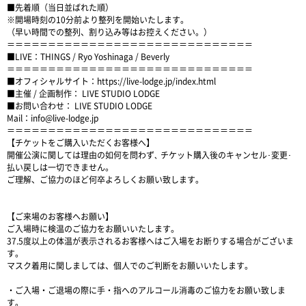
■先着順（当日並ばれた順）
※開場時刻の10分前より整列を開始いたします。
（早い時間での整列、割り込み等はお控えください。）
＝＝＝＝＝＝＝＝＝＝＝＝＝＝＝＝＝＝＝＝＝＝＝＝＝＝＝＝＝＝
■LIVE：THINGS / Ryo Yoshinaga / Beverly
＝＝＝＝＝＝＝＝＝＝＝＝＝＝＝＝＝＝＝＝＝＝＝＝＝＝＝＝＝＝
■オフィシャルサイト：
https://live-lodge.jp/index.html
■主催 / 企画制作： LIVE STUDIO LODGE
■お問い合わせ： LIVE STUDIO LODGE
Mail：
info@live-lodge.jp
＝＝＝＝＝＝＝＝＝＝＝＝＝＝＝＝＝＝＝＝＝＝＝＝＝＝＝＝＝＝
【チケットをご購入いただくお客様へ】
開催公演に関しては理由の如何を問わず､ チケット購入後のキャンセル･変更･
払い戻しは一切できません。
ご理解、ご協力のほど何卒よろしくお願い致します。
【ご来場のお客様へお願い】
ご入場時に検温のご協力をお願いいたします。
37.5度以上の体温が表示されるお客様へはご入場をお断りする場合がございま
す。
マスク着用に関しましては、個人でのご判断をお願いいたします。
・ご入場・ご退場の際に手・指へのアルコール消毒のご協力をお願い致しま
す。