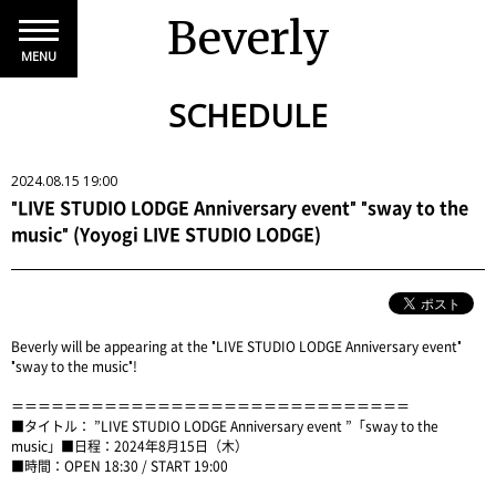
Beverly
MENU
SCHEDULE
2024.08.15 19:00
"LIVE STUDIO LODGE Anniversary event" "sway to the
music" (Yoyogi LIVE STUDIO LODGE)
Beverly will be appearing at the "LIVE STUDIO LODGE Anniversary event"
"sway to the music"!
＝＝＝＝＝＝＝＝＝＝＝＝＝＝＝＝＝＝＝＝＝＝＝＝＝＝＝＝＝＝
■タイトル： ”LIVE STUDIO LODGE Anniversary event ”「sway to the
music」■日程：2024年8月15日（木）
■時間：OPEN 18:30 / START 19:00