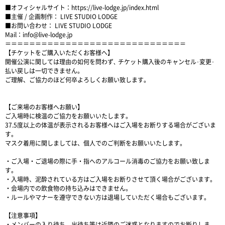
■オフィシャルサイト：https://live-lodge.jp/index.html
■主催 / 企画制作： LIVE STUDIO LODGE
■お問い合わせ： LIVE STUDIO LODGE
Mail：info@live-lodge.jp
＝＝＝＝＝＝＝＝＝＝＝＝＝＝＝＝＝＝＝＝＝＝＝＝＝＝＝＝＝＝
【チケットをご購入いただくお客様へ】
開催公演に関しては理由の如何を問わず､ チケット購入後のキャンセル･変更･
払い戻しは一切できません。
ご理解、ご協力のほど何卒よろしくお願い致します。
【ご来場のお客様へお願い】
ご入場時に検温のご協力をお願いいたします。
37.5度以上の体温が表示されるお客様へはご入場をお断りする場合がございま
す。
マスク着用に関しましては、個人でのご判断をお願いいたします。
・ご入場・ご退場の際に手・指へのアルコール消毒のご協力をお願い致しま
す。
・入場時、泥酔されている方はご入場をお断りさせて頂く場合がございます。
・会場内での飲食物の持ち込みはできません。
・ルールやマナーを遵守できない方は退場していただく場合もございます。
【注意事項】
・メンバーの入り待ち、出待ち等は近隣のご迷惑となりますのでお断りしま