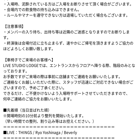
・入場時、泥酔されている方はご入場をお断りさせて頂く場合がございます。
・会場内での飲食物の持ち込みはできません。
・ルールやマナーを遵守できない方は退場していただく場合もございます。
【注意事項】
・メンバーの入り待ち、出待ち等は近隣のご迷惑となりますのでお断りしま
す。
・終演後は会場付近に立ち止まらず、速やかにご帰宅を頂きますようご協力の
ほどよろしくお願い致します。
【車椅子でご来場のお客様へ】
LIVE STUDIO LODGEでは、エントランスからフロアへ降りる際、階段のみとな
っております。
お手数ですがご来場の際は事前に店舗までご連絡をお願いいたします。
ご連絡なくお越しいただいた際に、スタッフが迅速にご対応できない場合がご
ざいますので、予めご了承ください。
できるだけ、ご不便かけないよう入場時サポートさせていただきますので、
何卒ご連絡のご協力をお願いいたします。
■先着順（当日並ばれた順）
※開場時刻の10分前より整列を開始いたします。
（早い時間での整列、割り込み等はお控えください。）
＝＝＝＝＝＝＝＝＝＝＝＝＝＝＝＝＝＝＝＝＝＝＝＝＝＝＝＝＝＝
■LIVE：THINGS / Ryo Yoshinaga / Beverly
＝＝＝＝＝＝＝＝＝＝＝＝＝＝＝＝＝＝＝＝＝＝＝＝＝＝＝＝＝＝