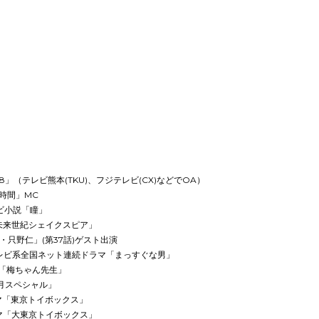
8」（テレビ熊本(TKU)、フジテレビ(CX)などでOA）
音時間」MC
レビ小説「瞳」
)「未来世紀シェイクスピア」
長・只野仁」(第37話)ゲスト出演
ジテレビ系全国ネット連続ドラマ「まっすぐな男」
小説「梅ちゃん先生」
正月スペシャル」
ラマ「東京トイボックス」
ラマ「大東京トイボックス」