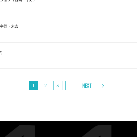
宇野・末吉)
)
NEXT
1
2
3