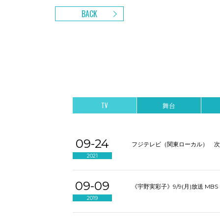
BACK
TV
舞台
09-24
フジテレビ（関東ローカル）
次
2021
09-09
《宇野実彩子》9/9(月)放送 M
2019