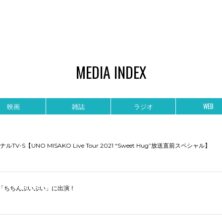
MEDIA INDEX
映画
雑誌
ラジオ
WEB
ナルTV-S【UNO MISAKO Live Tour 2021 “Sweet Hug”放送直前スペシャル】
BS「ちちんぷいぷい」に出演！