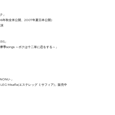
ク」
006年秋全米公開、2007年夏日本公開）
主演
ERS」
黒摩季songs ～ボクは十二単に恋をする～」
NONU-」
EG Misafia(エステレッグ ミサフィア)」販売中