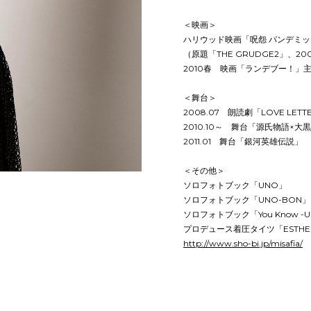
＜映画＞
ハリウッド映画「呪怨 パンデミッ
（原題「THE GRUDGE2」、2
2010春 映画「ランデブー！」
＜舞台＞
2008.07 朗読劇「LOVE LETT
2010.10～ 舞台「源氏物語×大
2011.01 舞台「銀河英雄伝説」
＜その他＞
ソロフォトブック「UNO」
ソロフォトブック「UNO-BON」
ソロフォトブック「You Know -U
プロデュース着圧タイツ「ESTHE L
http://www.sho-bi.jp/misafia/