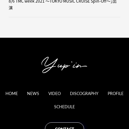
8/6 TMC week 2021 ～TOKYO MUSIC CRUISE Spin-Off～」出
演
HOME
NEWS
VIDEO
DISCOGRAPHY
PROFILE
SCHEDULE