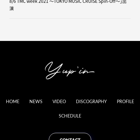
8/6 TMC week 2021 ～TOKYO MUSIC CRUISE Spin-Off～」出
演
HOME
NEWS
VIDEO
DISCOGRAPHY
PROFILE
SCHEDULE
CONTACT