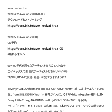
avex revival trax
2020.4.25 Available (DIGITAL)
ダウンロード＆ストリーミング
https://avex.lnk.to/avex_revival_trax
2020.5.13 Available (CD)
CD予約
https://avex.lnk.to/avex_revival_trax_CD
#踊れる未来へ
90～00年代を彩ったアーティストたちのヒット曲を
エイベックスの新世代アーティストたちがリバイバル
世界が、REVIVE(復活・再生・回復)できますように！
Beverly・CAELAN from INTERSECTION・FAKY・FEMM・lol -エルオーエル-・SCHN
ELL from SOLIDEMO・Yup’ in・安斉かれんによるTRF・hitomi・globe・相川七瀬・
Every Little Thing・DA PUMP・m-floらのリバイバル・カバーを収録。
さらに「REVIVE 'EM ALL 2020」の名義では、日本のダンス・ミュージックの礎を築い
たアンセム「CAN’ T UNDO THIS!!」をリバイバル！