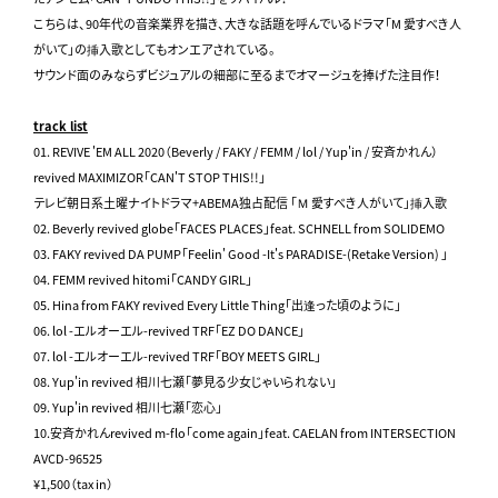
こちらは、90年代の音楽業界を描き、大きな話題を呼んでいるドラマ「M 愛すべき人
がいて」の挿入歌としてもオンエアされている。
サウンド面のみならずビジュアルの細部に至るまでオマージュを捧げた注目作！
track list
01. REVIVE 'EM ALL 2020（Beverly / FAKY / FEMM / lol / Yup'in / 安斉かれん）
revived MAXIMIZOR「CAN'T STOP THIS!!」
テレビ朝日系土曜ナイトドラマ+ABEMA独占配信 「Ｍ 愛すべき人がいて」挿入歌
02. Beverly revived globe「FACES PLACES」feat. SCHNELL from SOLIDEMO
03. FAKY revived DA PUMP「Feelin' Good -It's PARADISE-(Retake Version) 」
04. FEMM revived hitomi「CANDY GIRL」
05. Hina from FAKY revived Every Little Thing「出逢った頃のように」
06. lol -エルオーエル-revived TRF「EZ DO DANCE」
07. lol -エルオーエル-revived TRF「BOY MEETS GIRL」
08. Yup'in revived 相川七瀬「夢見る少女じゃいられない」
09. Yup'in revived 相川七瀬「恋心」
10.安斉かれんrevived m-flo「come again」feat. CAELAN from INTERSECTION
AVCD-96525
¥1,500（tax in）