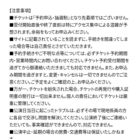
【注意事項】
■チケットは『予約申込・抽選制』となり先着順ではございません。
■受付開始直後や終了直前は特にアクセス集中による混雑が予
想されます。余裕をもってお申込みください。
■サイトに記載されていることを読まずに、手続きを間違ってしま
った場合等は自己責任とさせていただきます。
■予約手続きやご不明な点等については、必ずチケット予約期間
内・営業時間内にお問い合わせください。チケット予約受付期間を
過ぎてから御連絡いただきましても対応できません。また、お申込
み期間を過ぎますと、変更・キャンセルは一切できませんのでご注
意ください。ご予定をよくご確認の上、お申込みください。
■万が一、チケットを紛失された場合、チケットの再発行や購入証
明書の発行は一切出来ません。個人の責任においてチケットは厳
重に管理してください。
■公演日当日に起こったトラブルは、必ずその場で現地係員の方
に各自で交渉し問題を解決してください。公演終了後にご連絡い
ただいても、事実確認ができませんので、対応できません。
■公演中止・延期の場合の旅費・交通費等は保証いたしかねま
す。