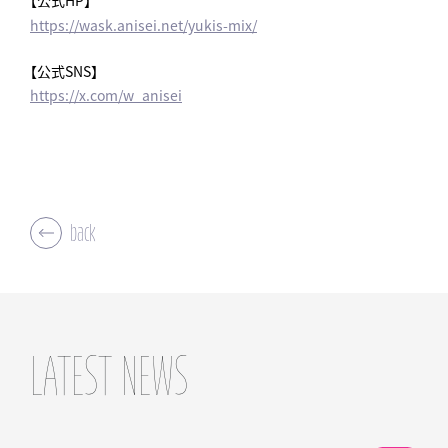
【公式HP】
https://wask.anisei.net/yukis-mix/
【公式SNS】
https://x.com/w_anisei
back
LATEST NEWS