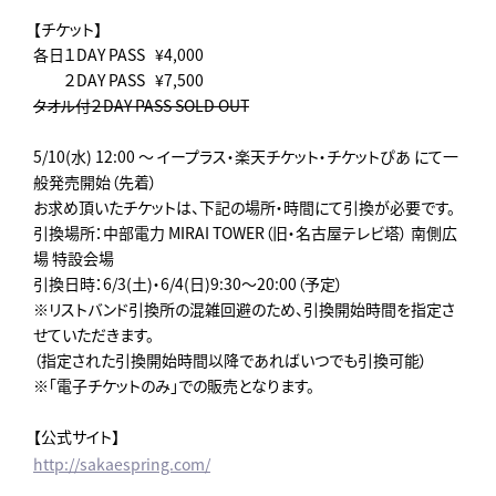
【チケット】
各日１DAY PASS ¥4,000
２DAY PASS ¥7,500
タオル付２DAY PASS SOLD OUT
5/10(水) 12:00 ～ イープラス・楽天チケット・チケットぴあ にて一
般発売開始（先着）
お求め頂いたチケットは、下記の場所・時間にて引換が必要です。
引換場所：中部電力 MIRAI TOWER（旧・名古屋テレビ塔） 南側広
場 特設会場
引換日時：6/3(土)・6/4(日)9:30～20:00（予定）
※リストバンド引換所の混雑回避のため、引換開始時間を指定さ
せていただきます。
（指定された引換開始時間以降であればいつでも引換可能）
※「電子チケットのみ」での販売となります。
【公式サイト】
http://sakaespring.com/