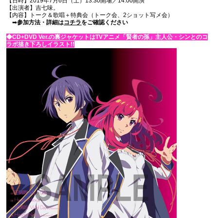
【日時】2019年7月6日（土）13:30開場／14:00開演
【出演者】吉七味。
【内容】トーク＆歌唱＋特典会（トーク会、2ショット写メ会）
➡
参加方法・詳細は
コチラ
をご確認ください
◆CD+DVD Ver.の裏ジャケットはTVアニメ「賢者の孫」主人公・シンとのコ
ラボ描き下ろしイラスト!!