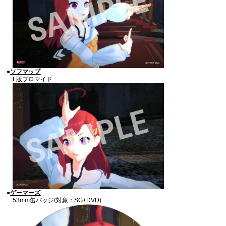
●
ソフマップ
L版ブロマイド
●
ゲーマーズ
53mm缶バッジ(対象：SG+DVD)