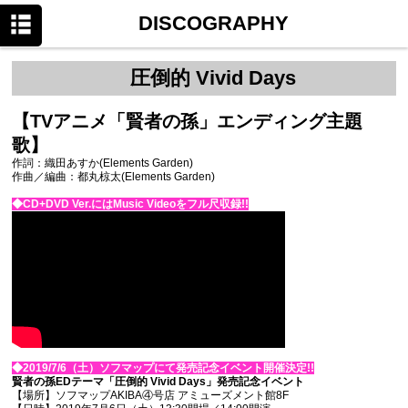
HOME
DISCOGRAPHY
NEWS
圧倒的 Vivid Days
PROFILE
【TVアニメ「賢者の孫」エンディング主題
DISCOGRAPHY
歌】
SPECIAL
作詞：織田あすか(Elements Garden)
作曲／編曲：都丸椋太(Elements Garden)
SHOWROOM
◆CD+DVD Ver.にはMusic Videoをフル尺収録!!
◆2019/7/6（土）ソフマップにて発売記念イベント開催決定!!
賢者の孫EDテーマ「圧倒的 Vivid Days」発売記念イベント
【場所】ソフマップAKIBA④号店 アミューズメント館8F