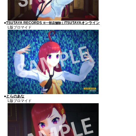
●
TSUTAYA RECORDS
/TSUTAYAオンライン
※一部店舗除く
L版ブロマイド
●
とらのあな
L版ブロマイド