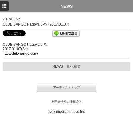
TOP
NEWS
NEWS
2016/11/25
CLUB SANGO Nagoya JPN (2017.01.07)
SCHEDULE
PROFILE
CLUB SANGO Nagoya JPN
2017.01.07(Sat)
DISC
http://club-sango.com/
NEWS一覧へ戻る
アーティストトップ
利用者情報の外部送信
avex music creative Inc.