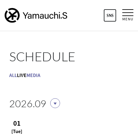
SNS
MENU
SCHEDULE
ALL
LIVE
MEDIA
2026.09
01
[Tue]