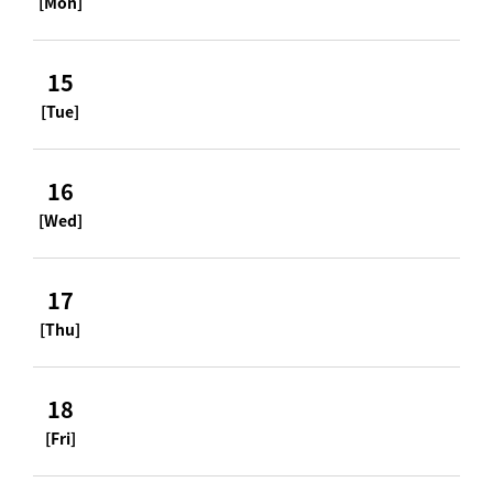
[Mon]
15
[Tue]
16
[Wed]
17
[Thu]
18
[Fri]