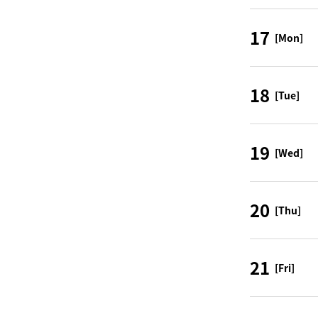
17
[Mon]
18
[Tue]
19
[Wed]
20
[Thu]
21
[Fri]