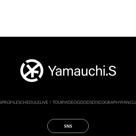
S
PROFILE
SCHEDULE
LIVE / TOUR
VIDEO
GOODS
DISCOGRAPHY
FANCL
SNS