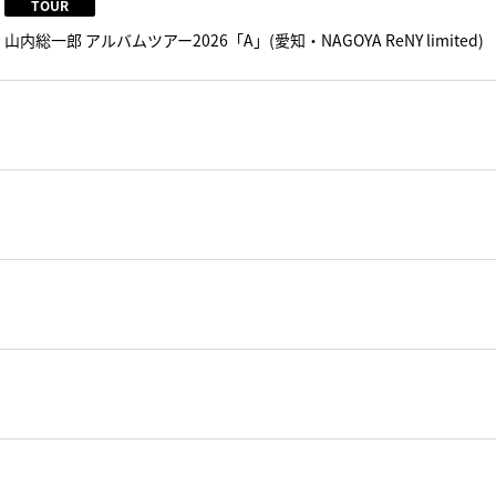
TOUR
山内総一郎 アルバムツアー2026「A」(愛知・NAGOYA ReNY limited)