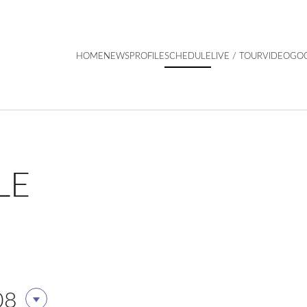
HOME
NEWS
PROFILE
SCHEDULE
LIVE / TOUR
VIDEO
GO
LE
08