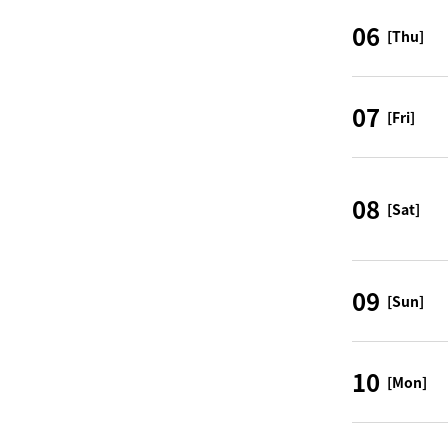
06
[Thu]
07
[Fri]
08
[Sat]
09
[Sun]
10
[Mon]