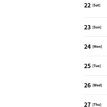
22
[Sat]
23
[Sun]
24
[Mon]
25
[Tue]
26
[Wed]
27
[Thu]