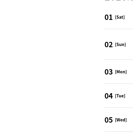
01
[Sat]
02
[Sun]
03
[Mon]
04
[Tue]
05
[Wed]