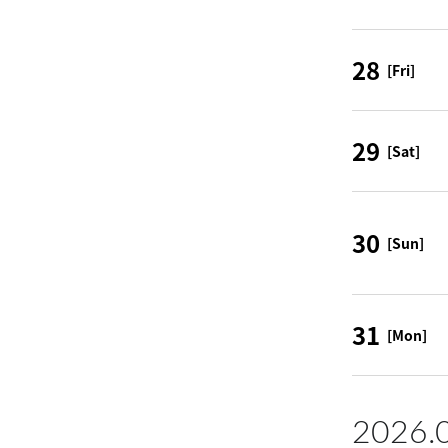
28
[Fri]
29
[Sat]
30
[Sun]
31
[Mon]
2026.