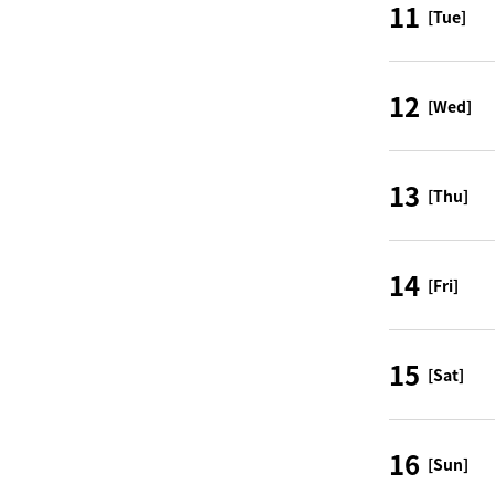
11
[Tue]
12
[Wed]
13
[Thu]
14
[Fri]
15
[Sat]
16
[Sun]