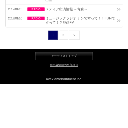
出演
メディア出演情報 ～青森～
2017/01/13
LINE
RADIO
ミュージックラジオ ナンですって！！FUNで
2017/01/10
RADIO
すって！？@@FM
1
2
＞
アーティストトップ
利用者情報の外部送信
avex entertainment Inc.