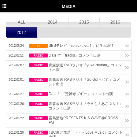
TOP
MEDIA
PROFILE
ALL
2014
2015
2016
NEWS
2017
MEDIA
SBSテレビ「soleいいね！」に生出演！
2017/05/24
TV
LIVE
Date fm『tracks』コメント出演
2017/02/11
RADIO
DISCOGRAPHY
青森放送 RABラジオ『yuka-rhythm』コメン
2017/02/07
RADIO
ト出演
MOVIE
青森放送 RABラジオ『Go!Go!らじ丸』コメ
2017/02/01
RADIO
ント出演
GOODS
Date fm『定禅寺ブギー』コメント出演
2017/01/27
RADIO
Twitter
青森放送 RABラジオ『今日も！あさぷり！』
2017/01/26
RADIO
コメント出演
Instagram
霧島酒造PRESENTS K’S WAVE@CROSS
2017/01/22
RADIO
FM
Facebook
TBC東北放送『・・・Love Music』コメント
2017/01/20
RADIO
YouTube